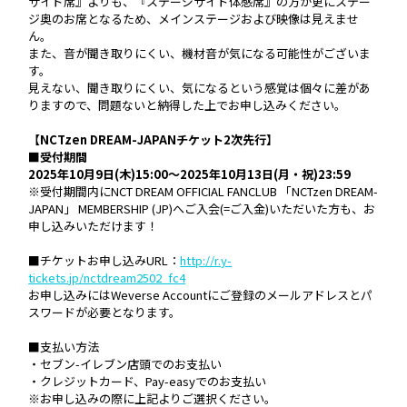
サイド席』よりも、『ステージサイド体感席』の方が更にステー
ジ奥のお席となるため、メインステージおよび映像は見えませ
ん。
また、音が聞き取りにくい、機材音が気になる可能性がございま
す。
見えない、聞き取りにくい、気になるという感覚は個々に差があ
りますので、問題ないと納得した上でお申し込みください。
【NCTzen DREAM-JAPANチケット2次先行】
■受付期間
2025年10月9日(木)15:00～2025年10月13日(月・祝)23:59
※受付期間内にNCT DREAM OFFICIAL FANCLUB 「NCTzen DREAM-
JAPAN」 MEMBERSHIP (JP)へご入会(=ご入金)いただいた方も、お
申し込みいただけます！
■チケットお申し込みURL：
http://r.y-
tickets.jp/nctdream2502_fc4
お申し込みにはWeverse Accountにご登録のメールアドレスとパ
スワードが必要となります。
■支払い方法
・セブン-イレブン店頭でのお支払い
・クレジットカード、Pay-easyでのお支払い
※お申し込みの際に上記よりご選択ください。