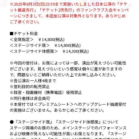
※2025年8月3日(日)23:59まで実施いたしました日本公演の「チケ
ット最速先行」「チケット2次先行」のファンクラブ入会キャンペ
ーンにつきまして、本追加公演は対象外となります。あらかじめ
ご了承ください。
■チケット料金
＜全席指定＞ ￥14,800(税込)
＜ステージサイド席＞ ￥14,800(税込)
＜ステージサイド体感席＞ ￥14,300(税込)
※今回の受付は、お席によっては一部、演出が見えづらい可能性
がございます。見えづらいという感覚は個々に差がありますの
で、問題ないとご納得いただいた上でお申し込みください。
※各公演お一人様4枚まで
※営利目的の転売禁止
※録音・録画機材（携帯電話）使用禁止
※同行者様は非会員可
※本受付では＜プレミアムシート＞へのアップグレード抽選受付
の実施はございません。あらかじめご了承ください。
●『ステージサイド席』『ステージサイド体感席』について
ステージ両端のお席のため、メインステージでのパフォーマンス
および映像が見えない可能性が高いお席となります。『ステージ