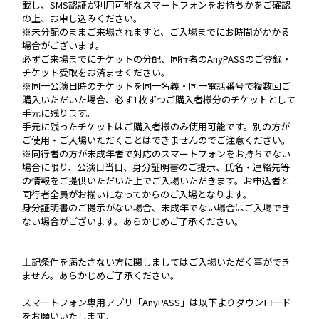
載し、SMS認証が利用可能なスマートフォンをお持ちかをご確認
の上、お申し込みください。
※未分配のままご来場されますと、ご入場までにお時間がかかる
場合がございます。
必ずご来場までにチケットの分配、同行者のAnyPASSのご登録・
チケット受取をお済ませください。
※同一公演日時のチケットを同一名義・同一電話番号で複数回ご
購入いただいた場合、必ず1枚ずつご購入者様分のチケットとして
手元に残ります。
手元に残ったチケットはご購入者様のみ使用可能です。別の方が
ご使用・ご入場いただくことはできませんのでご注意ください。
※同行者の方が未成年者で対応のスマートフォンをお持ちでない
場合に限り、公演日当日、身分証明書のご提示、氏名・連絡先等
の情報をご提供いただいた上でご入場いただきます。お申込者と
同行者全員がお揃いになってからのご入場となります。
身分証明書のご提示がない場合、未成年でない場合はご入場でき
ない場合がございます。あらかじめご了承ください。
上記条件を満たさない方に関しましてはご入場いただく事ができ
ません。あらかじめご了承ください。
スマートフォン専用アプリ「AnyPASS」は以下よりダウンロード
をお願いいたします。