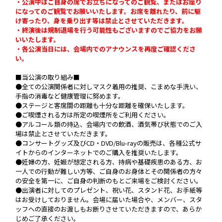
・公演中はご自身の席でお立ちになってのご観覧、またはお座り
になってのご観覧でお願いいたします。お席を離れたり、前に駆
け寄ったり、身を乗り出す等は禁止とさせていただきます。
・終演後は規制退場を行う可能性もございますのでご協力をお願
いいたします。
・各公演当日には、会場内でのアナウンスを再度ご確認くださ
い。
■当公演の取り組み■
●全ての公演関係者に対しマスク着用の推奨、こまめな手洗い、
手指の消毒など健康管理に努めます。
●ステージと客席間の距離も十分な距離を確保いたします。
●ご喫煙される方は所定の喫煙所をご利用ください。
●アルコール類の持込、会場内での飲酒、酒気帯び状態でのご入
場は禁止とさせていただきます。
●コンサートグッズ及びCD・DVD/Blu-rayの販売は、各種公式サ
イトからのインターネットでのご購入を推奨いたします。
●妊婦の方、妊娠が想定される方、持病や基礎疾患のある方、お
一人での行動が難しい方等、ご自身のお身体とその関係者の方々
の安全を第一に、ご自身の判断のもとご来場をご検討ください。
●出演者に対してのプレゼント、祝い花、スタンド花、お手紙等
はお受けしておりません。会場に届いた場合や、メンバー、スタ
ッフへの直接のお渡しもお断りさせていただきますので、あらか
じめご了承ください。