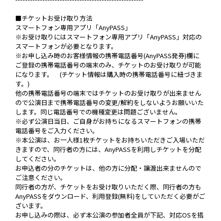
■チケットお受け取り方法
スマートフォン専用アプリ「AnyPASS」
※お受け取りにはスマートフォン専用アプリ「AnyPASS」対応の
スマートフォンが必要となります。
※お申し込み時のお客様情報の携帯電話番号(AnyPASS発券)欄に
ご登録の携帯電話番号の端末のみ、チケットのお受け取りが可能
になります。 (チケット情報は購入時の携帯電話番号に紐づきま
す。)
他の携帯電話番号の端末ではチケットのお受け取りが出来ません
ので公演日まで携帯電話番号の変更/解約をしないようお願いいた
します。同じ電話番号での機種変更は問題ございません。
※必ず公演日当日、ご自身がお持ちになるスマートフォンの携帯
電話番号をご入力ください。
※本公演は、お一人様1枚チケットをお持ちいただきご入場いただ
きますので、同行者の方には、AnyPASSを利用しチケットを分配
してください。
お申込者の分のチケットは、他の方に分配・譲渡出来ませんので
ご注意ください。
同行者の方が、チケットをお受け取りいただく際、同行者の方も
AnyPASSをダウンロード、利用登録(無料)をしていただく必要がご
ざいます。
お申し込みの際は、必ず本公演の参加者全員が下記、対応OSを搭