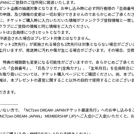
M-JAPANにご登録のご住所宛に発送いたします。
ゼント企画の抽選対象となります。お申し込み時に必ず同行者様の「会員番号
の申請、及び情報の変更は一切お受けできませんのであらかじめご了承くだ
に、チケットご購入時に入力いただいた情報がファンクラブ登録情報と一致
クラブにご登録の情報と同じ情報をご入力ください。
ントは1会員様につき1セットとなります。
途中退会された場合はプレゼント対象とはなりません。
JAPANチケット2次先行」が実施される場合も2次先行は対象とならない場合がござい
上行いますが、発送時に汚れや傷が生じる場合がございます。その場合、交
、特典の種類数も変更になる可能性がございますので、あらかじめご了承く
いた「会員番号」、「氏名フリガナ(全角カナ)」、「生年月日」を会員照合
お取り扱いについては、チケット購入ページにてご確認ください。尚、本プ
報は、本プレゼントの運営に関すること以外の目的で使用することはござい
だきます。
-------------
い方で、「NCTzen DREAM-JAPANチケット最速先行」へのお申し込
CLUB 「NCTzen DREAM-JAPAN」 MEMBERSHIP (JP)へご入会(=ご入金)い
ップページ[ご購入(入会・継続)]ボタンよりお手続きください。