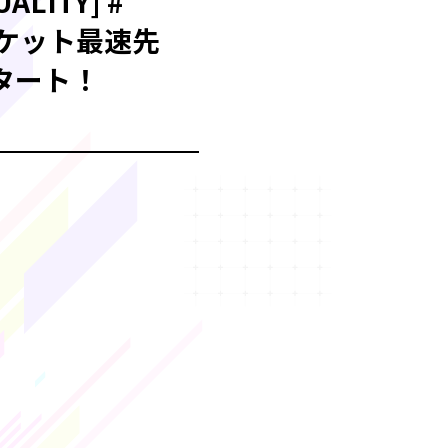
ALITY] #
Nチケット最速先
スタート！