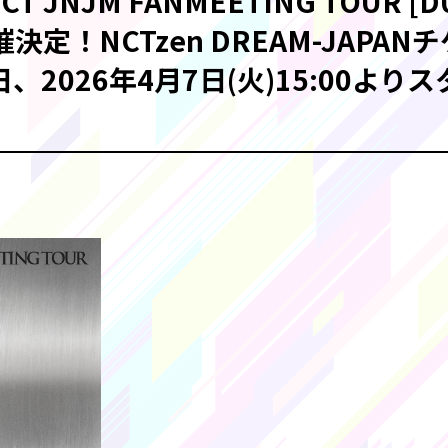
CT JNJM FANMEETING TOUR [DU
催決定！NCTzen DREAM-JAPA
、2026年4月7日(火)15:00より