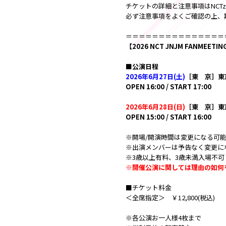
チケットの詳細と注意事項はNCTze
必ず注意事項をよくご確認の上、
＝＝＝＝＝＝＝＝＝＝＝＝＝＝＝
【2026 NCT JNJM FANMEETING
■公演日程
2026年6月27日(土)
［東 京］東
OPEN 16:00 / START 17:00
2026年6月28日(日)
［東 京］東
OPEN 15:00 / START 16:00
※開場/開演時間は変更になる可
※出演メンバーは予告なく変更に
※3歳以上有料、3歳未満入場不可
※開催公演に関しては理由の如何
■チケット料金
＜全席指定＞ ￥12,800(税込)
※各公演お一人様4枚まで