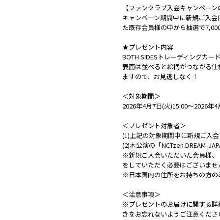
【ファンクラブ入会キャンペーン
キャンペーン期間中に新規ご入会(=
た既存会員様の中から抽選で7,00
★プレゼント内容
BOTH SIDESトレーディングカー
表面は並べると絵柄がつながる仕
ますので、お見逃しなく！
＜対象期間＞
2026年4月7日(火)15:00～2026年4月
＜プレゼント対象者＞
(1)上記の対象期間中に新規ご入
(2)本公演の「NCTzen DRE
※新規ご入会いただいた会員様、「N
をしていただく必要はございません
※日本国内の住所をお持ちの方の
＜注意事項＞
※プレゼントのお届けに関する詳
きをお忘れないようご注意くださ