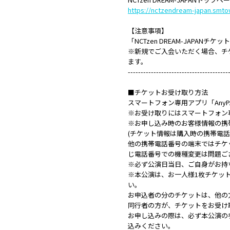
https://nctzendream-japan.smtow
【注意事項】
「NCTzen DREAM-JAP
※新規でご入会いただく場合、チ
ます。
---------------------------------------
■チケットお受け取り方法
スマートフォン専用アプリ「AnyP
※お受け取りにはスマートフォン専
※お申し込み時のお客様情報の携帯
(チケット情報は購入時の携帯電話
他の携帯電話番号の端末ではチケ
じ電話番号での機種変更は問題ご
※必ず公演日当日、ご自身がお持
※本公演は、お一人様1枚チケット
い。
お申込者の分のチケットは、他の
同行者の方が、チケットをお受け取
お申し込みの際は、必ず本公演の
込みください。