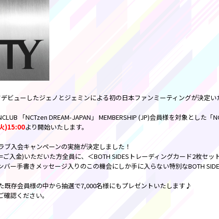
Mとしてデビューしたジェノとジェミンによる初の日本ファンミーティングが決定
FANCLUB 「NCTzen DREAM-JAPAN」 MEMBERSHIP (JP)会員様を対象とした「
)15:00
より開始いたします。
ラブ入会キャンペーンの実施が決定しました！
=ご入金)いただいた方全員に、＜BOTH SIDESトレーディングカード2枚セ
バー手書きメッセージ入りのこの機会にしか手に入らない特別なBOTH SIDE
既存会員様の中から抽選で7,000名様にもプレゼントいたします♪
ご確認ください。