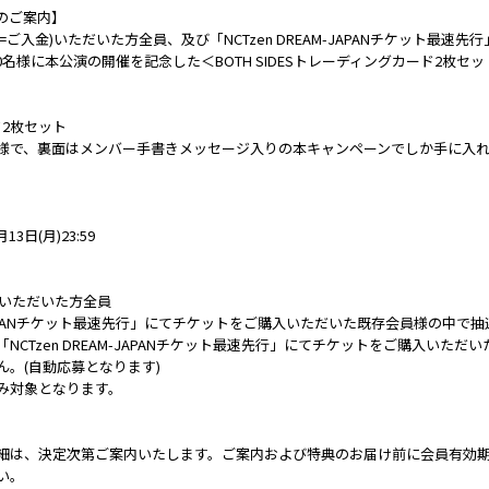
のご案内】
ご入金)いただいた方全員、及び「NCTzen DREAM-JAPANチケット最速
0名様に本公演の開催を記念した＜BOTH SIDESトレーディングカード2枚セ
ド2枚セット
様で、裏面はメンバー手書きメッセージ入りの本キャンペーンでしか手に入
13日(月)23:59
会いただいた方全員
AM-JAPANチケット最速先行」にてチケットをご購入いただいた既存会員様の中で抽選
CTzen DREAM-JAPANチケット最速先行」にてチケットをご購入いた
。(自動応募となります)
み対象となります。
細は、決定次第ご案内いたします。ご案内および特典のお届け前に会員有効
い。