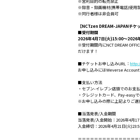
※営利目的の転売禁止
※録音・録画機材(携帯電話)使用
※同行者様は非会員可
【NCTzen DREAM-JAPAN
■受付期間
2026年4月7日(火)15:00～2026
※受付期間内にNCT DREAM OFFIC
だけます！
■チケットお申し込みURL：
http:
お申し込みにはWeverse Acc
■支払い方法
・セブン-イレブン店頭でのお支
・クレジットカード、Pay-easy
※お申し込みの際に上記よりご選
■当落発表/入金期間
当落発表/入金開始：2026年4月17日
入金締切：2026年4月21日(火)23:
＝＝＝＝＝＝＝＝＝＝＝＝＝＝＝