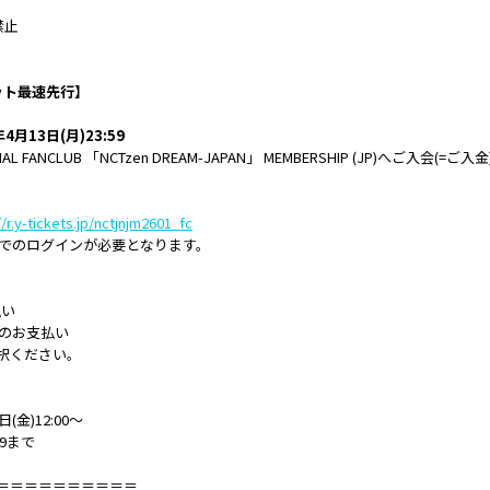
禁止
チケット最速先行】
年4月13日(月)23:59
IAL FANCLUB 「NCTzen DREAM-JAPAN」 MEMBERSHIP (JP)へご
//r.y-tickets.jp/nctjnjm2601_fc
ountでのログインが必要となります。
払い
でのお支払い
択ください。
(金)12:00～
59まで
＝＝＝＝＝＝＝＝＝＝