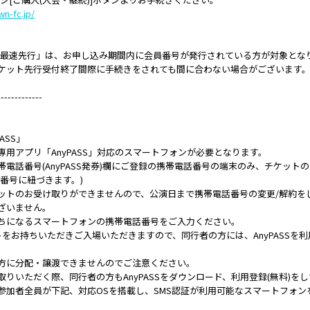
n-fc.jp/
ANチケット最速先行」は、お申し込み期間内に会員番号が発行されている方が対象とな
ケット先行受付終了間際に手続きをされても間に合わない場合がございます
-------------
ASS」
用アプリ「AnyPASS」対応のスマートフォンが必要となります。
電話番号(AnyPASS発券)欄にご登録の携帯電話番号の端末のみ、チケッ
番号に紐づきます。)
ットのお受け取りができませんので、公演日まで携帯電話番号の変更/解約を
ざいません。
ちになるスマートフォンの携帯電話番号をご入力ください。
をお持ちいただきご入場いただきますので、同行者の方には、AnyPASSを
方に分配・譲渡できませんのでご注意ください。
りいただく際、同行者の方もAnyPASSをダウンロード、利用登録(無料)を
参加者全員が下記、対応OSを搭載し、SMS認証が利用可能なスマートフォン